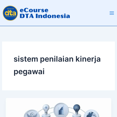
Skip
to
content
sistem penilaian kinerja
pegawai