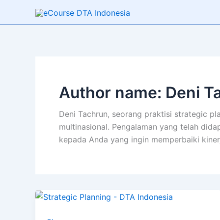
Skip
to
content
Author name: Deni T
Deni Tachrun, seorang praktisi strategic p
multinasional. Pengalaman yang telah dida
kepada Anda yang ingin memperbaiki kinerj