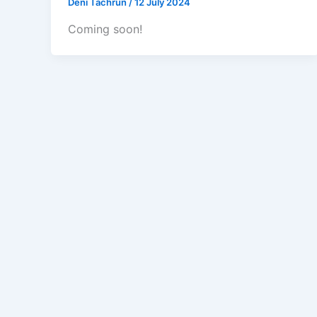
Deni Tachrun
/
12 July 2024
Coming soon!